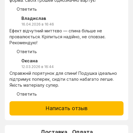
форма. Своїх грошей однозначно вартує!
Ответить
Владислав
16.04.2026 в 16:46
Ефект відчутний миттєво — спина більше не
провалюється. Кріпиться надійно, не сповзає.
Рекомендую!
Ответить
Оксана
12.03.2026 в 16:44
Справжній порятунок для спини! Подушка ідеально
підтримує поперек, сидіти стало набагато легше.
Якість матеріалу супер.
Ответить
Написать отзыв
Доставка
Оплата