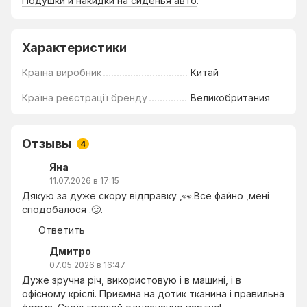
Подушки и накидки на сиденья авто
.
Характеристики
Країна виробник
Китай
Країна реєстрації бренду
Великобритания
Отзывы
4
Яна
11.07.2026 в 17:15
Дякую за дуже скору відправку ,👀.Все файно ,мені
сподобалося .🙂.
Ответить
Дмитро
07.05.2026 в 16:47
Дуже зручна річ, використовую і в машині, і в
офісному кріслі. Приємна на дотик тканина і правильна