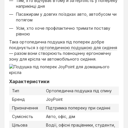
Тим, хто відчуває втому й затерплість у попереку
наприкінці дня
Пасажирам у довгих поїздках авто, автобусом чи
потягом
Усім, хто хоче профілактично тримати поставу
рівною
Така ортопедична подушка під поперек добре
поєднується з
ортопедичною подушкою для сидіння
— разом вони створюють повноцінну ергономічну
зону для крісла чи автомобільного сидіння.
Характеристики
Тип
Ортопедична подушка під спину
Бренд
JoyPoint
Призначення
Підтримка попереку при сидінні
Сумісність
Авто, офіс, дім
Цільова
Водії, офісні працівники, студенти,