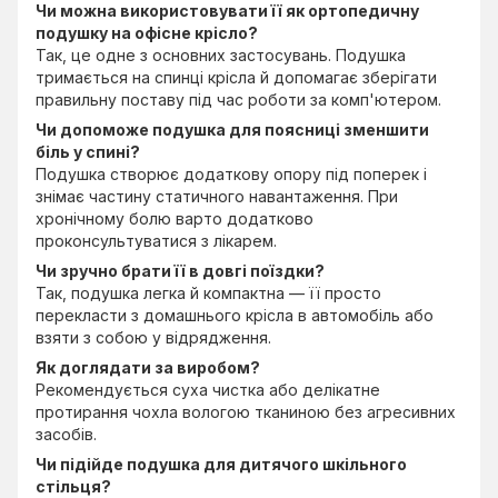
Чи можна використовувати її як ортопедичну
подушку на офісне крісло?
Так, це одне з основних застосувань. Подушка
тримається на спинці крісла й допомагає зберігати
правильну поставу під час роботи за комп'ютером.
Чи допоможе подушка для поясниці зменшити
біль у спині?
Подушка створює додаткову опору під поперек і
знімає частину статичного навантаження. При
хронічному болю варто додатково
проконсультуватися з лікарем.
Чи зручно брати її в довгі поїздки?
Так, подушка легка й компактна — її просто
перекласти з домашнього крісла в автомобіль або
взяти з собою у відрядження.
Як доглядати за виробом?
Рекомендується суха чистка або делікатне
протирання чохла вологою тканиною без агресивних
засобів.
Чи підійде подушка для дитячого шкільного
стільця?