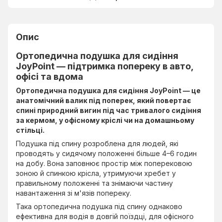
Опис
Ортопедична подушка для сидіння
JoyPoint — підтримка попереку в авто,
офісі та вдома
Ортопедична подушка для сидіння JoyPoint — це
анатомічний валик під поперек, який повертає
спині природний вигин під час тривалого сидіння
за кермом, у офісному кріслі чи на домашньому
стільці.
Подушка під спину розроблена для людей, які
проводять у сидячому положенні більше 4–6 годин
на добу. Вона заповнює простір між поперековою
зоною й спинкою крісла, утримуючи хребет у
правильному положенні та знімаючи частину
навантаження зі м'язів попереку.
Така ортопедична подушка під спину однаково
ефективна для водія в довгій поїздці, для офісного