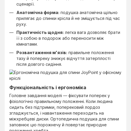
сценарії.
Анатомічна форма:
подушка анатомічна щільно
прилягає до спинки крісла й не зміщується під час
руху.
Практичність щодня:
легка вага дозволяє брати
її з собою в подорож або переносити між
кімнатами.
Розвантаження м'язів:
правильне положення
тазу й попереку знижує відчуття затерплості
після довгого сидіння.
Функціональність і ергономіка
Головне завдання моделі — фіксувати поперек у
фізіологічно правильному положенні. Коли людина
сидить без підтримки, поперековий лордоз
згладжується, і навантаження переходить на
міжхребцеві диски. Ортопедична подушка для спини
заповнює цю порожнечу й повертає природне
положення хребта.