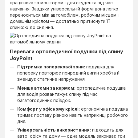
працівника за монітором і для студента під час
навчання. Завдяки універсальній формі вона легко
переноситься між автомобілем, робочим місцем і
домашнім кріслом — достатньо притиснути її
спинкою до сидіння.
Переваги ортопедичної подушки під спину
JoyPoint
Підтримка поперекової зони:
подушка для
попереку повторює природний вигин хребта й
зменшує статичне напруження.
Менше втоми за кермом:
ортопедична подушка
для водія розвантажує спину під час
багатогодинних поїздок.
Комфорт у офісному кріслі:
ергономічна подушка
тримає поставу рівною навіть наприкінці робочого
дня.
Універсальність використання:
підходить для
авто, офісу та дому — одна модель закриває три