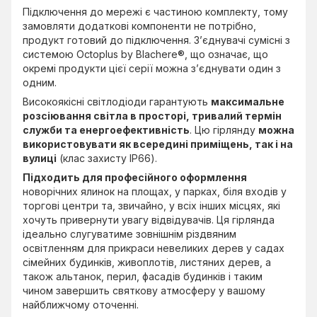
Підключення до мережі є частиною комплекту, тому
замовляти додаткові компоненти не потрібно,
продукт готовий до підключення. З’єднувачі сумісні з
системою Octoplus by Blachere®, що означає, що
окремі продукти цієї серії можна з’єднувати один з
одним.
Високоякісні світлодіоди гарантують
максимальне
розсіювання світла в просторі, тривалий термін
служби та енергоефективність
. Цю гірлянду
можна
використовувати як всередині приміщень, так і на
вулиці
(клас захисту IP66).
Підходить для професійного оформлення
новорічних ялинок на площах, у парках, біля входів у
торгові центри та, звичайно, у всіх інших місцях, які
хочуть привернути увагу відвідувачів. Ця гірлянда
ідеально слугуватиме зовнішнім різдвяним
освітленням для прикраси невеликих дерев у садах
сімейних будинків, живоплотів, листяних дерев, а
також альтанок, перил, фасадів будинків і таким
чином завершить святкову атмосферу у вашому
найближчому оточенні.