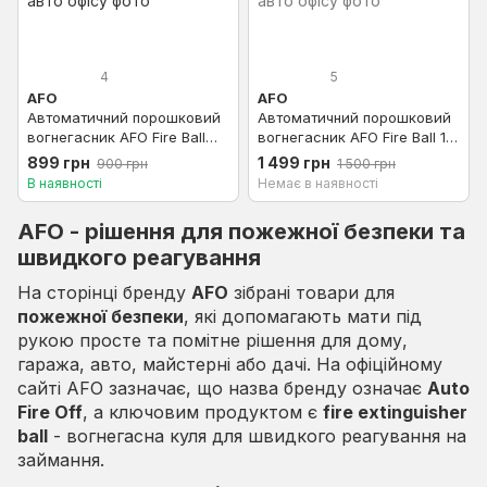
4
5
AFO
AFO
Автоматичний порошковий
Автоматичний порошковий
вогнегасник AFO Fire Ball
вогнегасник AFO Fire Ball 1.3
0.5 кг самоспрацьовуюча
кг самоспрацьовуюча куля
899 грн
1 499 грн
900 грн
1 500 грн
куля ABCE автономна
ABCE автономна система
В наявності
Немає в наявності
система пожежогасіння для
пожежогасіння для дому
дому авто офісу
авто офісу
AFO - рішення для пожежної безпеки та
швидкого реагування
На сторінці бренду
AFO
зібрані товари для
пожежної безпеки
, які допомагають мати під
рукою просте та помітне рішення для дому,
гаража, авто, майстерні або дачі. На офіційному
сайті AFO зазначає, що назва бренду означає
Auto
Fire Off
, а ключовим продуктом є
fire extinguisher
ball
- вогнегасна куля для швидкого реагування на
займання.