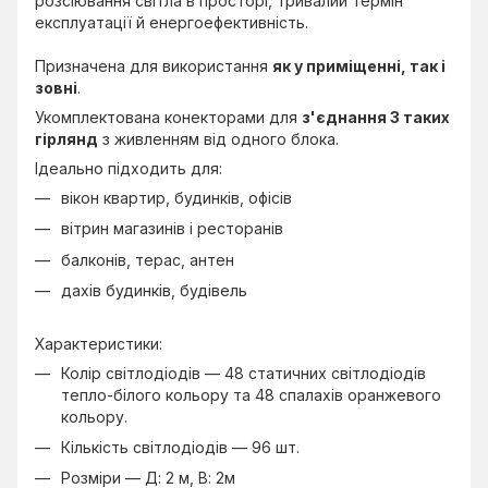
розсіювання світла в просторі, тривалий термін
експлуатації й енергоефективність.
Призначена для використання
як у приміщенні, так і
зовні
.
Укомплектована конекторами для
з'єднання 3 таких
гірлянд
з живленням від одного блока.
Ідеально підходить для:
вікон квартир, будинків, офісів
вітрин магазинів і ресторанів
балконів, терас, антен
дахів будинків, будівель
Характеристики:
Колір світлодіодів — 48 статичних світлодіодів
тепло-білого кольору та 48 спалахів оранжевого
кольору.
Кількість світлодіодів — 96 шт.
Розміри — Д: 2 м, В: 2м