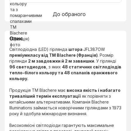
До обраного
Опис
Світлодіодна (LED) гірлянда
штора
JFL387OW
преміумкласу від ТМ Blachere (Франція)
. Розмір
гірлянди
2 м завдовжки й 2 м заввишки
. У гірлянді
96 светодиодов
, з яких
48 статичних світлодіодів
тепло-білого кольору та 48 спалахів оранжевого
кольору.
Продукція ТМ Blachere має
висока якість і набагато
триваліший термін експлуатації
як порівняти з
китайськими альтернативами. Компанія Blachere
Illuminations займається новорічними гірляндами з 1973
року й здобула міжнародне визнання.
Високоякісні світлодіоди гарантують максимальне